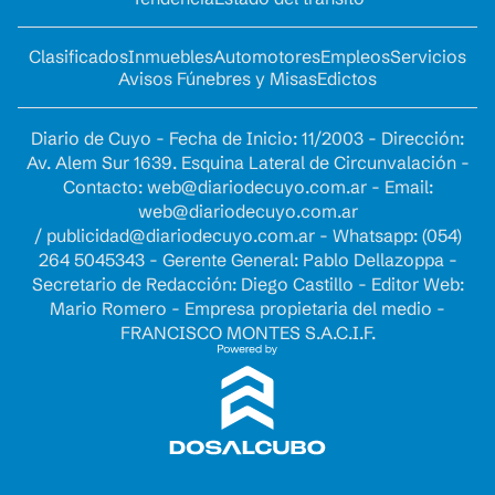
Clasificados
Inmuebles
Automotores
Empleos
Servicios
Avisos Fúnebres y Misas
Edictos
Diario de Cuyo - Fecha de Inicio: 11/2003 - Dirección:
Av. Alem Sur 1639. Esquina Lateral de Circunvalación -
Contacto:
web@diariodecuyo.com.ar
- Email:
web@diariodecuyo.com.ar
/
publicidad@diariodecuyo.com.ar
-
Whatsapp: (054)
264 5045343 - Gerente General: Pablo Dellazoppa -
Secretario de Redacción: Diego Castillo - Editor Web:
Mario Romero - Empresa propietaria del medio -
FRANCISCO MONTES S.A.C.I.F.