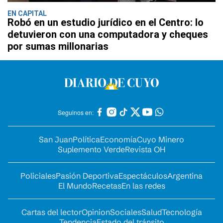
EN CAPITAL
Robó en un estudio jurídico en el Centro: lo
detuvieron con una computadora y cheques
por sumas millonarias
Seguinos en:
San Juan
Política
Economía
Cuyo Minero
Suplemento Verde
Revista OH
Policiales
Pasión Deportiva
Espectáculos
Argentina
El Mundo
Recetas
En las redes
Cartas del lector
Opinion
Sociales
Salud
Tecnología
Tendencia
Estado del tránsito