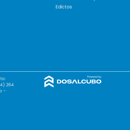
Edictos
to:
54) 264
o -