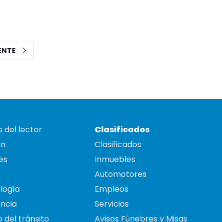
IENTE
 del lector
Clasificados
on
Clasificados
es
Inmuebles
Automotores
logía
Empleos
ncia
Servicios
 del tránsito
Avisos Fúnebres y Misas