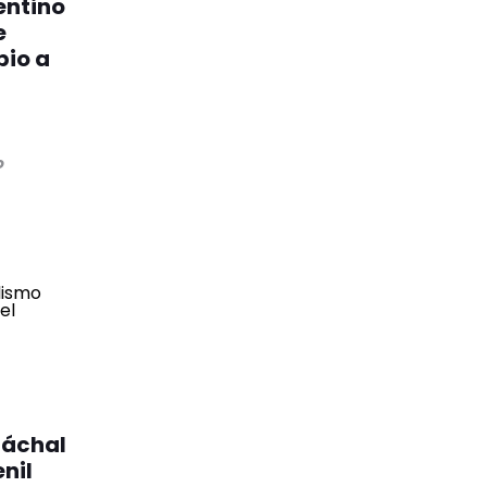
entino
e
bio a
o
Jáchal
nil