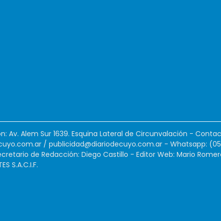
ión: Av. Alem Sur 1639. Esquina Lateral de Circunvalación - Contac
cuyo.com.ar
/
publicidad@diariodecuyo.com.ar
-
Whatsapp: (0
cretario de Redacción: Diego Castillo - Editor Web: Mario Romer
 S.A.C.I.F.