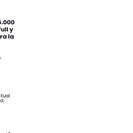
6.000
ull y
ra la
o