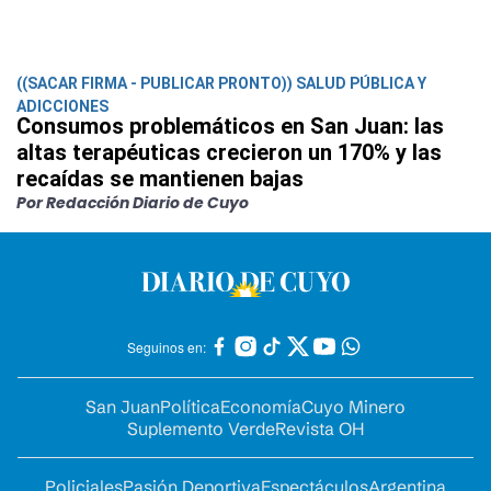
((SACAR FIRMA - PUBLICAR PRONTO)) SALUD PÚBLICA Y
ADICCIONES
Consumos problemáticos en San Juan: las
altas terapéuticas crecieron un 170% y las
recaídas se mantienen bajas
Por Redacción Diario de Cuyo
Seguinos en:
San Juan
Política
Economía
Cuyo Minero
Suplemento Verde
Revista OH
Policiales
Pasión Deportiva
Espectáculos
Argentina