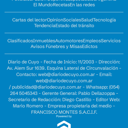
El Mundo
Recetas
En las redes
Cartas del lector
Opinion
Sociales
Salud
Tecnología
Tendencia
Estado del tránsito
Clasificados
Inmuebles
Automotores
Empleos
Servicios
Avisos Fúnebres y Misas
Edictos
Diario de Cuyo - Fecha de Inicio: 11/2003 - Dirección:
Av. Alem Sur 1639. Esquina Lateral de Circunvalación -
Contacto:
web@diariodecuyo.com.ar
- Email:
web@diariodecuyo.com.ar
/
publicidad@diariodecuyo.com.ar
-
Whatsapp: (054)
264 5045343 - Gerente General: Pablo Dellazoppa -
Secretario de Redacción: Diego Castillo - Editor Web:
Mario Romero - Empresa propietaria del medio -
FRANCISCO MONTES S.A.C.I.F.