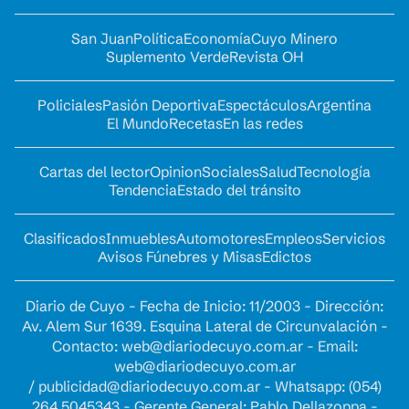
San Juan
Política
Economía
Cuyo Minero
Suplemento Verde
Revista OH
Policiales
Pasión Deportiva
Espectáculos
Argentina
El Mundo
Recetas
En las redes
Cartas del lector
Opinion
Sociales
Salud
Tecnología
Tendencia
Estado del tránsito
Clasificados
Inmuebles
Automotores
Empleos
Servicios
Avisos Fúnebres y Misas
Edictos
Diario de Cuyo - Fecha de Inicio: 11/2003 - Dirección:
Av. Alem Sur 1639. Esquina Lateral de Circunvalación -
Contacto:
web@diariodecuyo.com.ar
- Email:
web@diariodecuyo.com.ar
/
publicidad@diariodecuyo.com.ar
-
Whatsapp: (054)
264 5045343 - Gerente General: Pablo Dellazoppa -