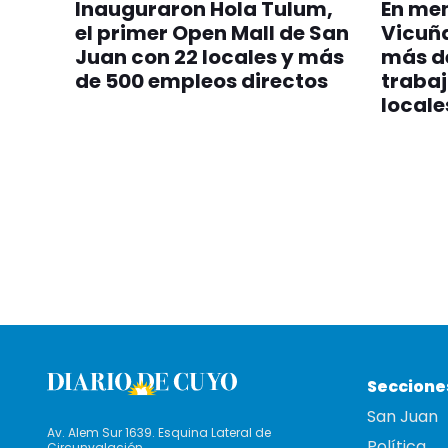
Inauguraron Hola Tulum,
En me
el primer Open Mall de San
Vicuñ
Juan con 22 locales y más
más d
de 500 empleos directos
trabaj
locale
Seccione
San Juan
Av. Alem Sur 1639. Esquina Lateral de
Política
Circunvalación