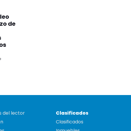
leo
rzo de
s
os
o
 del lector
Clasificados
on
Clasificados
es
Inmuebles