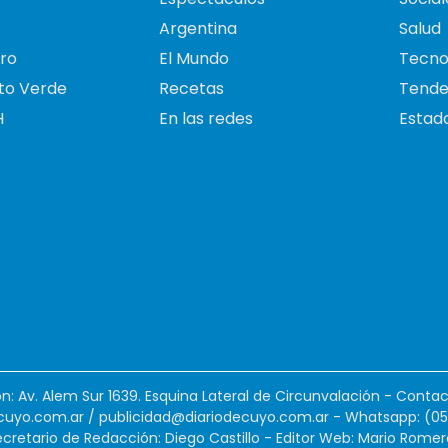
Argentina
Salud
ro
El Mundo
Tecno
to Verde
Recetas
Tende
H
En las redes
Estado
ión: Av. Alem Sur 1639. Esquina Lateral de Circunvalación - Contac
cuyo.com.ar
/
publicidad@diariodecuyo.com.ar
-
Whatsapp: (0
cretario de Redacción: Diego Castillo - Editor Web: Mario Romer