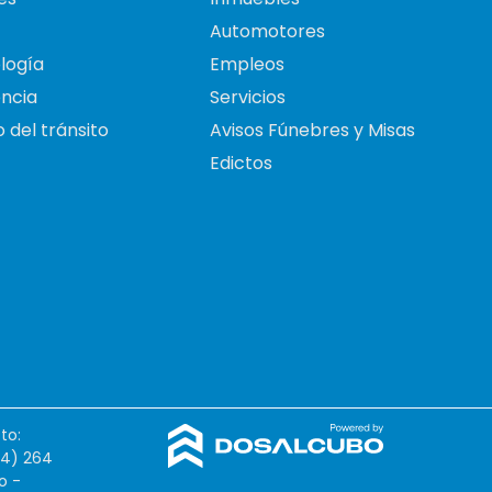
Automotores
logía
Empleos
ncia
Servicios
 del tránsito
Avisos Fúnebres y Misas
Edictos
to:
54) 264
o -