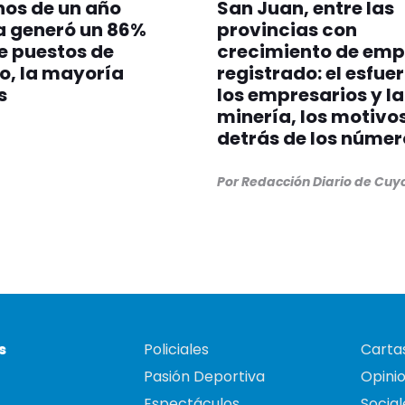
nos de un año
San Juan, entre las
a generó un 86%
provincias con
e puestos de
crecimiento de emp
o, la mayoría
registrado: el esfue
s
los empresarios y la
minería, los motivo
detrás de los númer
Por Redacción Diario de Cuy
s
Policiales
Cartas
Pasión Deportiva
Opini
Espectáculos
Social