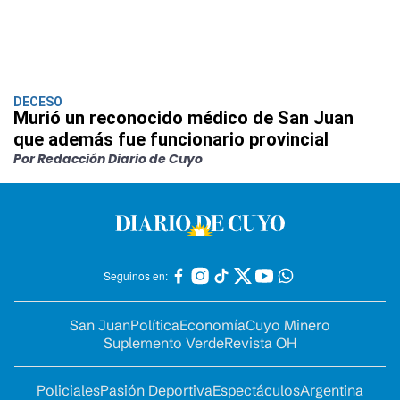
DECESO
Murió un reconocido médico de San Juan
que además fue funcionario provincial
Por Redacción Diario de Cuyo
Seguinos en:
San Juan
Política
Economía
Cuyo Minero
Suplemento Verde
Revista OH
Policiales
Pasión Deportiva
Espectáculos
Argentina