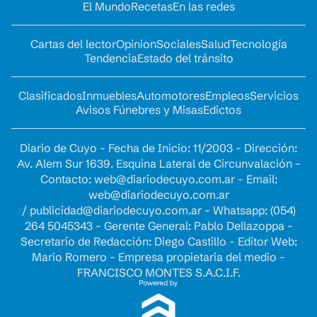
El Mundo
Recetas
En las redes
Cartas del lector
Opinion
Sociales
Salud
Tecnología
Tendencia
Estado del tránsito
Clasificados
Inmuebles
Automotores
Empleos
Servicios
Avisos Fúnebres y Misas
Edictos
Diario de Cuyo - Fecha de Inicio: 11/2003 - Dirección:
Av. Alem Sur 1639. Esquina Lateral de Circunvalación -
Contacto:
web@diariodecuyo.com.ar
- Email:
web@diariodecuyo.com.ar
/
publicidad@diariodecuyo.com.ar
-
Whatsapp: (054)
264 5045343 - Gerente General: Pablo Dellazoppa -
Secretario de Redacción: Diego Castillo - Editor Web:
Mario Romero - Empresa propietaria del medio -
FRANCISCO MONTES S.A.C.I.F.