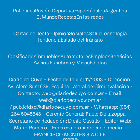
Policiales
Pasión Deportiva
Espectáculos
Argentina
El Mundo
Recetas
En las redes
Cartas del lector
Opinion
Sociales
Salud
Tecnología
Tendencia
Estado del tránsito
Clasificados
Inmuebles
Automotores
Empleos
Servicios
Avisos Fúnebres y Misas
Edictos
Diario de Cuyo - Fecha de Inicio: 11/2003 - Dirección:
Av. Alem Sur 1639. Esquina Lateral de Circunvalación -
Contacto:
web@diariodecuyo.com.ar
- Email:
web@diariodecuyo.com.ar
/
publicidad@diariodecuyo.com.ar
-
Whatsapp: (054)
264 5045343 - Gerente General: Pablo Dellazoppa -
Secretario de Redacción: Diego Castillo - Editor Web:
Mario Romero - Empresa propietaria del medio -
FRANCISCO MONTES S.A.C.I.F.