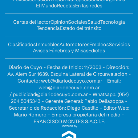
El Mundo
Recetas
En las redes
Cartas del lector
Opinion
Sociales
Salud
Tecnología
Tendencia
Estado del tránsito
Clasificados
Inmuebles
Automotores
Empleos
Servicios
Avisos Fúnebres y Misas
Edictos
Diario de Cuyo - Fecha de Inicio: 11/2003 - Dirección:
Av. Alem Sur 1639. Esquina Lateral de Circunvalación -
Contacto:
web@diariodecuyo.com.ar
- Email:
web@diariodecuyo.com.ar
/
publicidad@diariodecuyo.com.ar
-
Whatsapp: (054)
264 5045343 - Gerente General: Pablo Dellazoppa -
Secretario de Redacción: Diego Castillo - Editor Web:
Mario Romero - Empresa propietaria del medio -
FRANCISCO MONTES S.A.C.I.F.