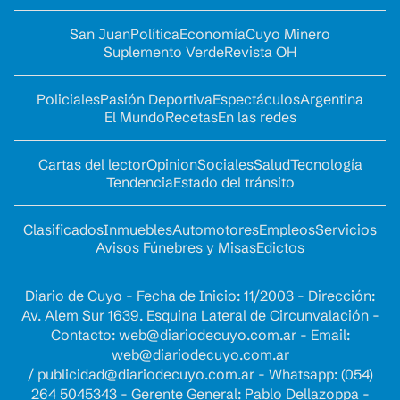
San Juan
Política
Economía
Cuyo Minero
Suplemento Verde
Revista OH
Policiales
Pasión Deportiva
Espectáculos
Argentina
El Mundo
Recetas
En las redes
Cartas del lector
Opinion
Sociales
Salud
Tecnología
Tendencia
Estado del tránsito
Clasificados
Inmuebles
Automotores
Empleos
Servicios
Avisos Fúnebres y Misas
Edictos
Diario de Cuyo - Fecha de Inicio: 11/2003 - Dirección:
Av. Alem Sur 1639. Esquina Lateral de Circunvalación -
Contacto:
web@diariodecuyo.com.ar
- Email:
web@diariodecuyo.com.ar
/
publicidad@diariodecuyo.com.ar
-
Whatsapp: (054)
264 5045343 - Gerente General: Pablo Dellazoppa -