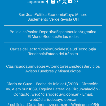
Seguinos en:
San Juan
Política
Economía
Cuyo Minero
Suplemento Verde
Revista OH
Policiales
Pasión Deportiva
Espectáculos
Argentina
El Mundo
Recetas
En las redes
Cartas del lector
Opinion
Sociales
Salud
Tecnología
Tendencia
Estado del tránsito
Clasificados
Inmuebles
Automotores
Empleos
Servicios
Avisos Fúnebres y Misas
Edictos
Diario de Cuyo - Fecha de Inicio: 11/2003 - Dirección:
Av. Alem Sur 1639. Esquina Lateral de Circunvalación -
Contacto:
web@diariodecuyo.com.ar
- Email:
web@diariodecuyo.com.ar
/
publicidad@diariodecuyo.com.ar
-
Whatsapp: (054)