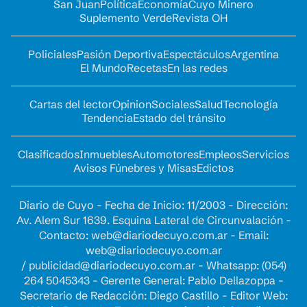
San Juan
Política
Economía
Cuyo Minero
Suplemento Verde
Revista OH
Policiales
Pasión Deportiva
Espectáculos
Argentina
El Mundo
Recetas
En las redes
Cartas del lector
Opinion
Sociales
Salud
Tecnología
Tendencia
Estado del tránsito
Clasificados
Inmuebles
Automotores
Empleos
Servicios
Avisos Fúnebres y Misas
Edictos
Diario de Cuyo - Fecha de Inicio: 11/2003 - Dirección:
Av. Alem Sur 1639. Esquina Lateral de Circunvalación -
Contacto:
web@diariodecuyo.com.ar
- Email:
web@diariodecuyo.com.ar
/
publicidad@diariodecuyo.com.ar
-
Whatsapp: (054)
264 5045343 - Gerente General: Pablo Dellazoppa -
Secretario de Redacción: Diego Castillo - Editor Web: