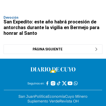
Devoción
San Expedito: este año habrá procesión de
antorchas durante la vigilia en Bermejo para
honrar al Santo
PÁGINA SIGUIENTE
Seguinos en:
San Juan
Política
Economía
Cuyo Minero
Suplemento Verde
Revista OH