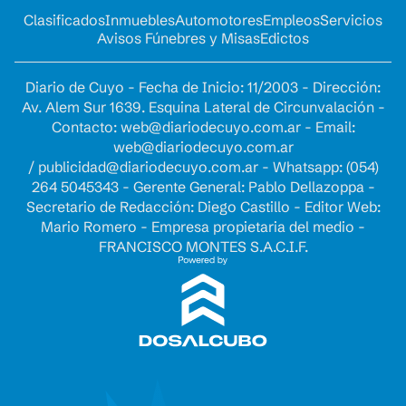
Clasificados
Inmuebles
Automotores
Empleos
Servicios
Avisos Fúnebres y Misas
Edictos
Diario de Cuyo - Fecha de Inicio: 11/2003 - Dirección:
Av. Alem Sur 1639. Esquina Lateral de Circunvalación -
Contacto:
web@diariodecuyo.com.ar
- Email:
web@diariodecuyo.com.ar
/
publicidad@diariodecuyo.com.ar
-
Whatsapp: (054)
264 5045343 - Gerente General: Pablo Dellazoppa -
Secretario de Redacción: Diego Castillo - Editor Web:
Mario Romero - Empresa propietaria del medio -
FRANCISCO MONTES S.A.C.I.F.