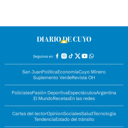
Seguinos en:
San Juan
Política
Economía
Cuyo Minero
Suplemento Verde
Revista OH
Policiales
Pasión Deportiva
Espectáculos
Argentina
El Mundo
Recetas
En las redes
Cartas del lector
Opinion
Sociales
Salud
Tecnología
Tendencia
Estado del tránsito