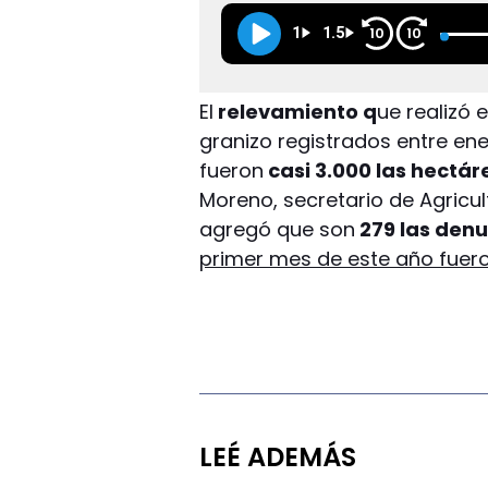
1
1.5
10
10
El
relevamiento q
ue realizó 
granizo registrados entre en
fueron
casi 3.000 las hectár
Moreno, secretario de Agricul
agregó que son
279 las denu
primer mes de este año fuero
LEÉ ADEMÁS