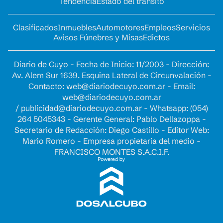
Tendencia
Estado del tránsito
Clasificados
Inmuebles
Automotores
Empleos
Servicios
Avisos Fúnebres y Misas
Edictos
Diario de Cuyo - Fecha de Inicio: 11/2003 - Dirección:
Av. Alem Sur 1639. Esquina Lateral de Circunvalación -
Contacto:
web@diariodecuyo.com.ar
- Email:
web@diariodecuyo.com.ar
/
publicidad@diariodecuyo.com.ar
-
Whatsapp: (054)
264 5045343 - Gerente General: Pablo Dellazoppa -
Secretario de Redacción: Diego Castillo - Editor Web:
Mario Romero - Empresa propietaria del medio -
FRANCISCO MONTES S.A.C.I.F.