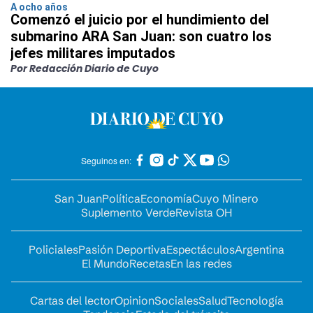
A ocho años
Comenzó el juicio por el hundimiento del
submarino ARA San Juan: son cuatro los
jefes militares imputados
Por Redacción Diario de Cuyo
Seguinos en:
San Juan
Política
Economía
Cuyo Minero
Suplemento Verde
Revista OH
Policiales
Pasión Deportiva
Espectáculos
Argentina
El Mundo
Recetas
En las redes
Cartas del lector
Opinion
Sociales
Salud
Tecnología