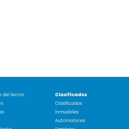
 del lector
Clasificados
on
Clasificados
es
Inmuebles
Automotores