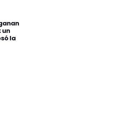
 ganan
: un
psó la