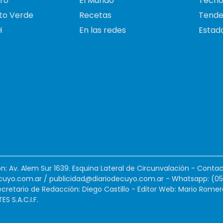
ro
El Mundo
Tecno
to Verde
Recetas
Tende
H
En las redes
Estado
ión: Av. Alem Sur 1639. Esquina Lateral de Circunvalación - Contac
cuyo.com.ar
/
publicidad@diariodecuyo.com.ar
-
Whatsapp: (0
cretario de Redacción: Diego Castillo - Editor Web: Mario Romer
 S.A.C.I.F.