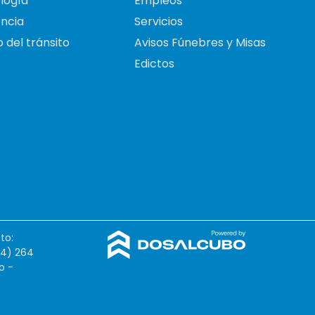
logía
Empleos
ncia
Servicios
 del tránsito
Avisos Fúnebres y Misas
Edictos
to:
54) 264
o -