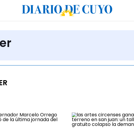
ler
ER