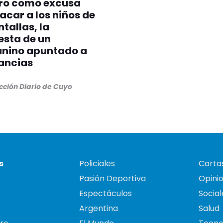
tro como excusa
acar a los niños de
ntallas, la
esta de un
anino apuntado a
fancias
cción Diario de Cuyo
s
Policiales
Cartas
Pasión Deportiva
Opini
Espectáculos
Social
Argentina
Salud