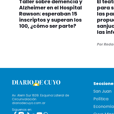
Taller sobre demencia y
El tea
Alzheimer en el Hospital
para s
Rawson: esperaban 15
las pa
inscriptos y superan los
propu
100, ¿cómo ser parte?
sanju
las in
Por Reda
Seccione
San Juan
Av. Alem Sur 1639. Esquina Lateral de
Política
Circunvalación
diariodecuyo.com.ar
Economía
Siguenos en: