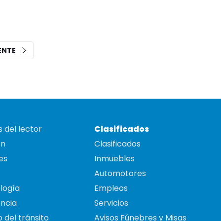
IENTE
 del lector
Clasificados
on
Clasificados
es
Inmuebles
Automotores
logía
Empleos
ncia
Servicios
 del tránsito
Avisos Fúnebres y Misas