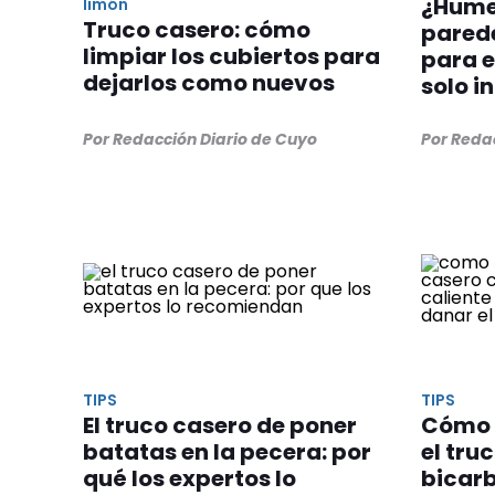
¿Hume
limón
Truco casero: cómo
parede
limpiar los cubiertos para
para e
dejarlos como nuevos
solo i
Por Redacción Diario de Cuyo
Por Reda
TIPS
TIPS
El truco casero de poner
Cómo l
batatas en la pecera: por
el tru
qué los expertos lo
bicar