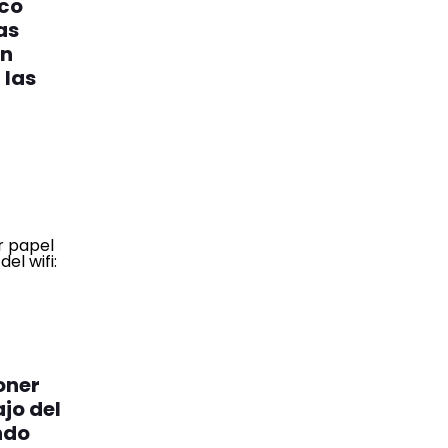
uco
as
en
 las
oner
jo del
ndo