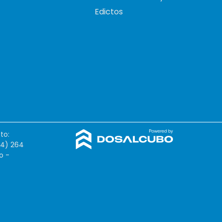
Edictos
to:
54) 264
o -