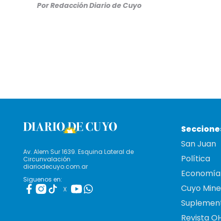
Por Redacción Diario de Cuyo
Seccione
San Juan
Av. Alem Sur 1639. Esquina Lateral de
Política
Circunvalación
diariodecuyo.com.ar
Economía
Siguenos en:
Cuyo Mine
X
Suplemen
Revista O