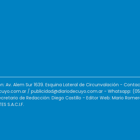
ión: Av. Alem Sur 1639. Esquina Lateral de Circunvalación - Contac
cuyo.com.ar
/
publicidad@diariodecuyo.com.ar
-
Whatsapp: (0
cretario de Redacción: Diego Castillo - Editor Web: Mario Romer
 S.A.C.I.F.