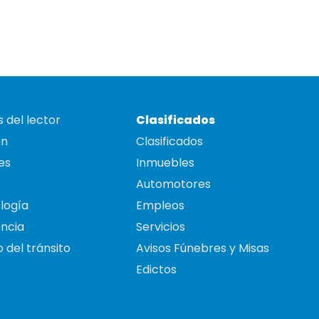
 del lector
Clasificados
on
Clasificados
es
Inmuebles
Automotores
logía
Empleos
ncia
Servicios
 del tránsito
Avisos Fúnebres y Misas
Edictos