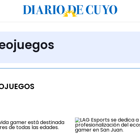
deojuegos
EOJUEGOS