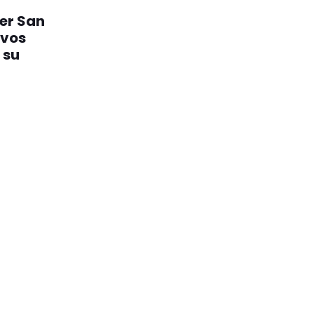
er San
evos
 su