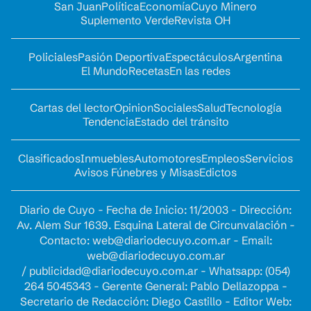
San Juan
Política
Economía
Cuyo Minero
Suplemento Verde
Revista OH
Policiales
Pasión Deportiva
Espectáculos
Argentina
El Mundo
Recetas
En las redes
Cartas del lector
Opinion
Sociales
Salud
Tecnología
Tendencia
Estado del tránsito
Clasificados
Inmuebles
Automotores
Empleos
Servicios
Avisos Fúnebres y Misas
Edictos
Diario de Cuyo - Fecha de Inicio: 11/2003 - Dirección:
Av. Alem Sur 1639. Esquina Lateral de Circunvalación -
Contacto:
web@diariodecuyo.com.ar
- Email:
web@diariodecuyo.com.ar
/
publicidad@diariodecuyo.com.ar
-
Whatsapp: (054)
264 5045343 - Gerente General: Pablo Dellazoppa -
Secretario de Redacción: Diego Castillo - Editor Web: