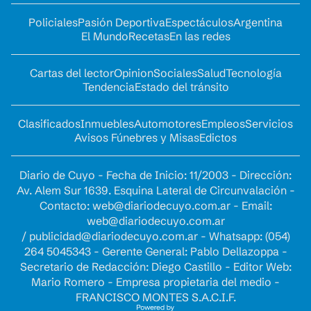
Policiales
Pasión Deportiva
Espectáculos
Argentina
El Mundo
Recetas
En las redes
Cartas del lector
Opinion
Sociales
Salud
Tecnología
Tendencia
Estado del tránsito
Clasificados
Inmuebles
Automotores
Empleos
Servicios
Avisos Fúnebres y Misas
Edictos
Diario de Cuyo - Fecha de Inicio: 11/2003 - Dirección:
Av. Alem Sur 1639. Esquina Lateral de Circunvalación -
Contacto:
web@diariodecuyo.com.ar
- Email:
web@diariodecuyo.com.ar
/
publicidad@diariodecuyo.com.ar
-
Whatsapp: (054)
264 5045343 - Gerente General: Pablo Dellazoppa -
Secretario de Redacción: Diego Castillo - Editor Web:
Mario Romero - Empresa propietaria del medio -
FRANCISCO MONTES S.A.C.I.F.