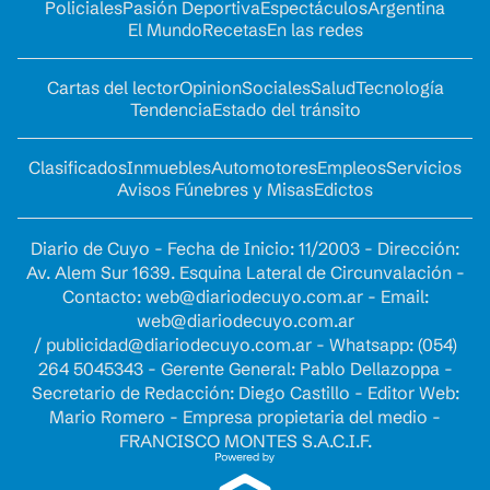
Policiales
Pasión Deportiva
Espectáculos
Argentina
El Mundo
Recetas
En las redes
Cartas del lector
Opinion
Sociales
Salud
Tecnología
Tendencia
Estado del tránsito
Clasificados
Inmuebles
Automotores
Empleos
Servicios
Avisos Fúnebres y Misas
Edictos
Diario de Cuyo - Fecha de Inicio: 11/2003 - Dirección:
Av. Alem Sur 1639. Esquina Lateral de Circunvalación -
Contacto:
web@diariodecuyo.com.ar
- Email:
web@diariodecuyo.com.ar
/
publicidad@diariodecuyo.com.ar
-
Whatsapp: (054)
264 5045343 - Gerente General: Pablo Dellazoppa -
Secretario de Redacción: Diego Castillo - Editor Web:
Mario Romero - Empresa propietaria del medio -
FRANCISCO MONTES S.A.C.I.F.