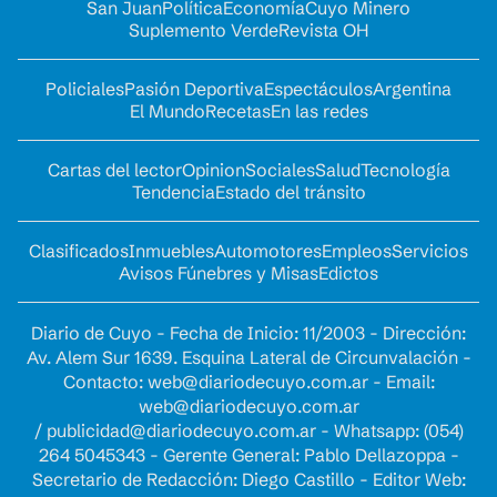
San Juan
Política
Economía
Cuyo Minero
Suplemento Verde
Revista OH
Policiales
Pasión Deportiva
Espectáculos
Argentina
El Mundo
Recetas
En las redes
Cartas del lector
Opinion
Sociales
Salud
Tecnología
Tendencia
Estado del tránsito
Clasificados
Inmuebles
Automotores
Empleos
Servicios
Avisos Fúnebres y Misas
Edictos
Diario de Cuyo - Fecha de Inicio: 11/2003 - Dirección:
Av. Alem Sur 1639. Esquina Lateral de Circunvalación -
Contacto:
web@diariodecuyo.com.ar
- Email:
web@diariodecuyo.com.ar
/
publicidad@diariodecuyo.com.ar
-
Whatsapp: (054)
264 5045343 - Gerente General: Pablo Dellazoppa -
Secretario de Redacción: Diego Castillo - Editor Web: