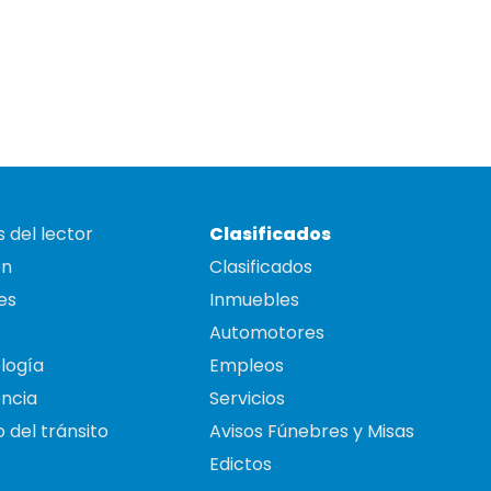
 del lector
Clasificados
on
Clasificados
es
Inmuebles
Automotores
logía
Empleos
ncia
Servicios
 del tránsito
Avisos Fúnebres y Misas
Edictos