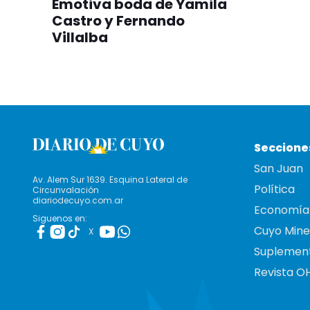
Emotiva boda de Yamila
Castro y Fernando
Villalba
Seccione
San Juan
Av. Alem Sur 1639. Esquina Lateral de
Política
Circunvalación
diariodecuyo.com.ar
Economía
Siguenos en:
Cuyo Mine
X
Suplemen
Revista O