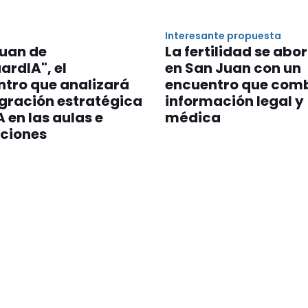
Interesante propuesta
Juan de
La fertilidad se abo
rdIA", el
en San Juan con un
ntro que analizará
encuentro que com
egración estratégica
información legal y
A en las aulas e
médica
uciones