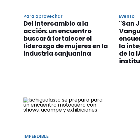
Para aprovechar
Evento
Del intercambio a la
"San 
acción: un encuentro
Vangua
buscará fortalecer el
encue
liderazgo de mujeres en la
la int
industria sanjuanina
de la I
instit
IMPERDIBLE