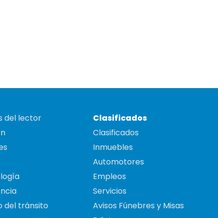
 del lector
Clasificados
on
Clasificados
es
Inmuebles
Automotores
logía
Empleos
ncia
Servicios
 del tránsito
Avisos Fúnebres y Misas