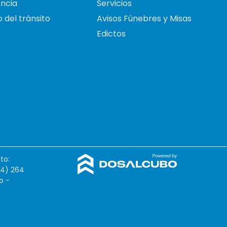
ncia
Servicios
 del tránsito
Avisos Fúnebres y Misas
Edictos
to:
54) 264
o -