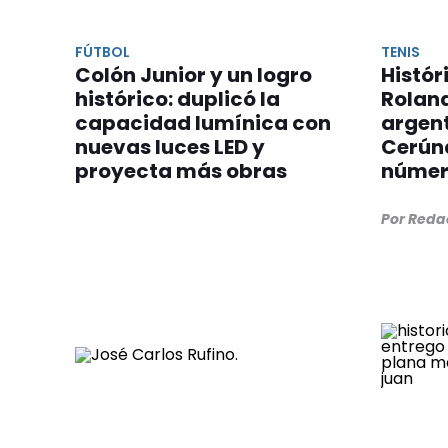
FÚTBOL
TENIS
Colón Junior y un logro
Histór
histórico: duplicó la
Roland
capacidad lumínica con
argen
nuevas luces LED y
Cerúnd
proyecta más obras
númer
Por Reda