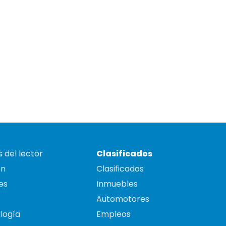
 del lector
Clasificados
on
Clasificados
es
Inmuebles
Automotores
logía
Empleos