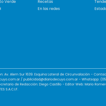
to Verde
Recetas
Tende
H
En las redes
Estado
ión: Av. Alem Sur 1639. Esquina Lateral de Circunvalación - Contac
cuyo.com.ar
/
publicidad@diariodecuyo.com.ar
-
Whatsapp: (0
cretario de Redacción: Diego Castillo - Editor Web: Mario Romer
 S.A.C.I.F.