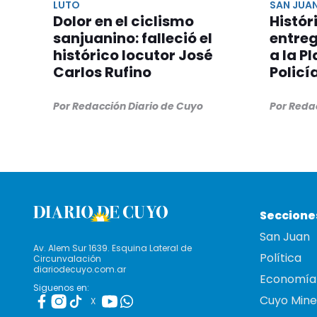
LUTO
SAN JUA
Dolor en el ciclismo
Histór
sanjuanino: falleció el
entre
histórico locutor José
a la P
Carlos Rufino
Policí
Por Redacción Diario de Cuyo
Por Reda
Seccione
San Juan
Av. Alem Sur 1639. Esquina Lateral de
Política
Circunvalación
diariodecuyo.com.ar
Economía
Siguenos en:
Cuyo Mine
X