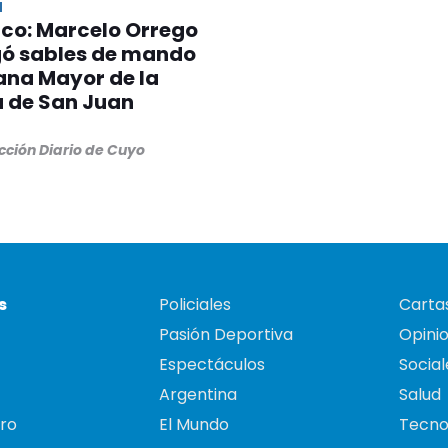
N
ico: Marcelo Orrego
gó sables de mando
lana Mayor de la
a de San Juan
cción Diario de Cuyo
s
Policiales
Cartas
Pasión Deportiva
Opini
Espectáculos
Social
Argentina
Salud
ro
El Mundo
Tecno