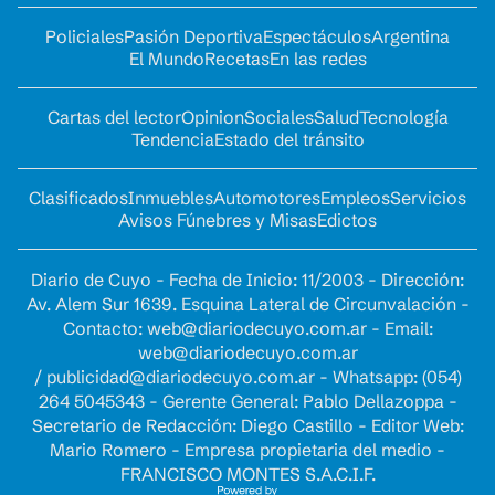
Policiales
Pasión Deportiva
Espectáculos
Argentina
El Mundo
Recetas
En las redes
Cartas del lector
Opinion
Sociales
Salud
Tecnología
Tendencia
Estado del tránsito
Clasificados
Inmuebles
Automotores
Empleos
Servicios
Avisos Fúnebres y Misas
Edictos
Diario de Cuyo - Fecha de Inicio: 11/2003 - Dirección:
Av. Alem Sur 1639. Esquina Lateral de Circunvalación -
Contacto:
web@diariodecuyo.com.ar
- Email:
web@diariodecuyo.com.ar
/
publicidad@diariodecuyo.com.ar
-
Whatsapp: (054)
264 5045343 - Gerente General: Pablo Dellazoppa -
Secretario de Redacción: Diego Castillo - Editor Web:
Mario Romero - Empresa propietaria del medio -
FRANCISCO MONTES S.A.C.I.F.