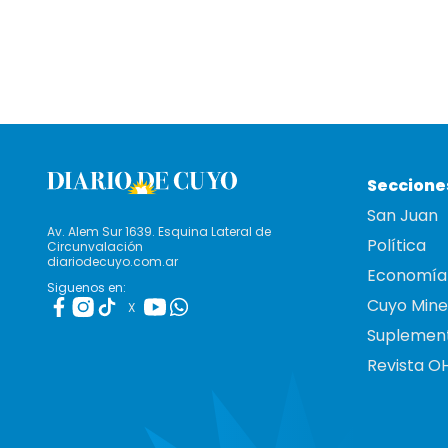
Seccione
San Juan
Av. Alem Sur 1639. Esquina Lateral de
Política
Circunvalación
diariodecuyo.com.ar
Economía
Siguenos en:
Cuyo Mine
X
Suplemen
Revista O