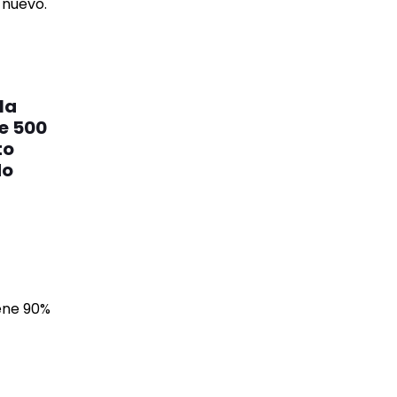
la
ce 500
to
do