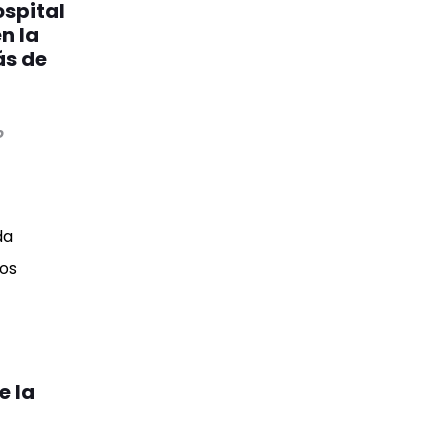
ospital
n la
ás de
o
e la