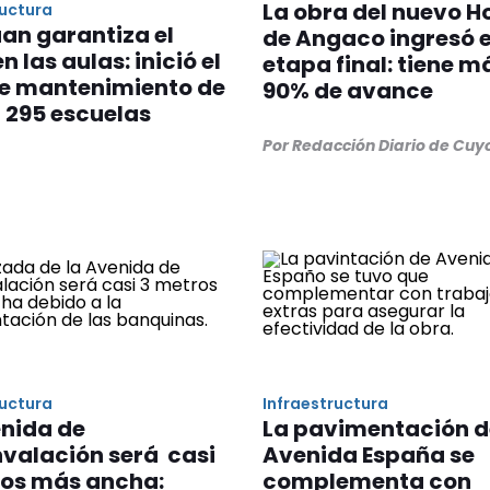
La obra del nuevo H
ructura
an garantiza el
de Angaco ingresó e
n las aulas: inició el
etapa final: tiene m
de mantenimiento de
90% de avance
 295 escuelas
Por Redacción Diario de Cuy
ructura
Infraestructura
enida de
La pavimentación d
valación será casi
Avenida España se
ros más ancha:
complementa con