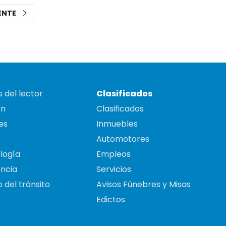
IENTE
 del lector
Clasificados
on
Clasificados
es
Inmuebles
Automotores
logía
Empleos
ncia
Servicios
 del tránsito
Avisos Fúnebres y Misas
Edictos