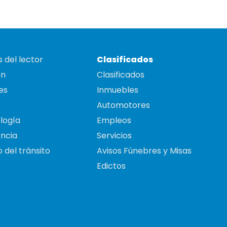
 del lector
Clasificados
on
Clasificados
es
Inmuebles
Automotores
logía
Empleos
ncia
Servicios
 del tránsito
Avisos Fúnebres y Misas
Edictos