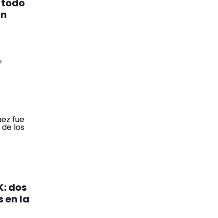
 todo
an
o
K: dos
 en la