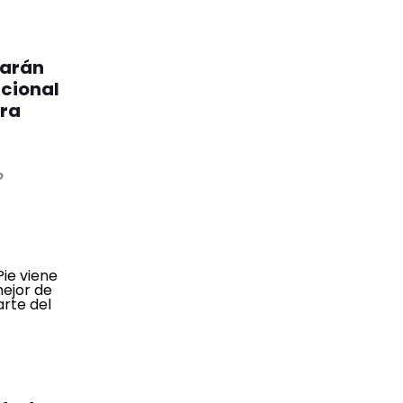
garán
acional
ara
o