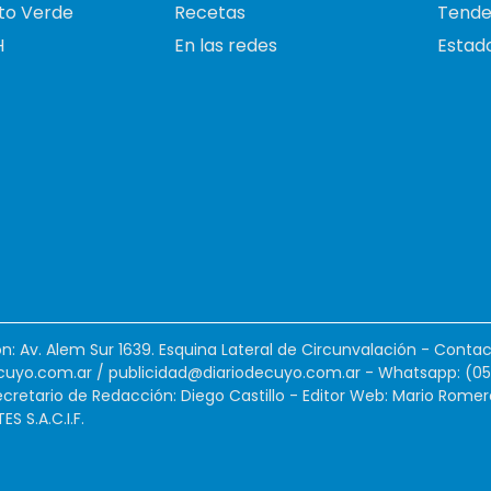
to Verde
Recetas
Tende
H
En las redes
Estado
ión: Av. Alem Sur 1639. Esquina Lateral de Circunvalación - Contac
cuyo.com.ar
/
publicidad@diariodecuyo.com.ar
-
Whatsapp: (0
cretario de Redacción: Diego Castillo - Editor Web: Mario Romer
 S.A.C.I.F.