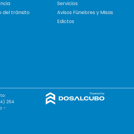
ncia
Servicios
 del tránsito
Avisos Fúnebres y Misas
Edictos
to:
54) 264
o -