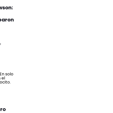
wson:
obaron
o
tro