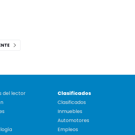
IENTE
 del lector
Clasificados
on
Clasificados
es
Inmuebles
Automotores
logía
Empleos