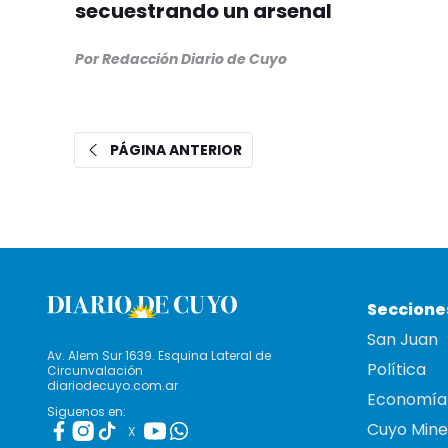
secuestrando un arsenal
Por Redacción Diario de Cuyo
PÁGINA ANTERIOR
Seccione
San Juan
Av. Alem Sur 1639. Esquina Lateral de
Política
Circunvalación
diariodecuyo.com.ar
Economía
Siguenos en:
Cuyo Mine
X