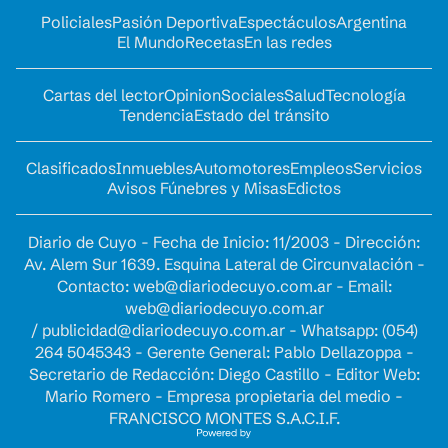
Policiales
Pasión Deportiva
Espectáculos
Argentina
El Mundo
Recetas
En las redes
Cartas del lector
Opinion
Sociales
Salud
Tecnología
Tendencia
Estado del tránsito
Clasificados
Inmuebles
Automotores
Empleos
Servicios
Avisos Fúnebres y Misas
Edictos
Diario de Cuyo - Fecha de Inicio: 11/2003 - Dirección:
Av. Alem Sur 1639. Esquina Lateral de Circunvalación -
Contacto:
web@diariodecuyo.com.ar
- Email:
web@diariodecuyo.com.ar
/
publicidad@diariodecuyo.com.ar
-
Whatsapp: (054)
264 5045343 - Gerente General: Pablo Dellazoppa -
Secretario de Redacción: Diego Castillo - Editor Web:
Mario Romero - Empresa propietaria del medio -
FRANCISCO MONTES S.A.C.I.F.