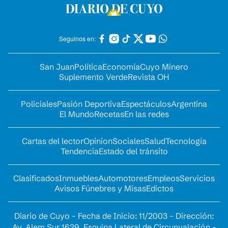
Seguinos en:
San Juan
Política
Economía
Cuyo Minero
Suplemento Verde
Revista OH
Policiales
Pasión Deportiva
Espectáculos
Argentina
El Mundo
Recetas
En las redes
Cartas del lector
Opinion
Sociales
Salud
Tecnología
Tendencia
Estado del tránsito
Clasificados
Inmuebles
Automotores
Empleos
Servicios
Avisos Fúnebres y Misas
Edictos
Diario de Cuyo - Fecha de Inicio: 11/2003 - Dirección:
Av. Alem Sur 1639. Esquina Lateral de Circunvalación -