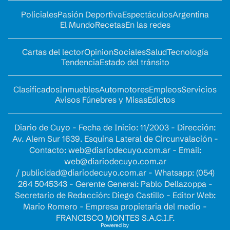
Policiales
Pasión Deportiva
Espectáculos
Argentina
El Mundo
Recetas
En las redes
Cartas del lector
Opinion
Sociales
Salud
Tecnología
Tendencia
Estado del tránsito
Clasificados
Inmuebles
Automotores
Empleos
Servicios
Avisos Fúnebres y Misas
Edictos
Diario de Cuyo - Fecha de Inicio: 11/2003 - Dirección:
Av. Alem Sur 1639. Esquina Lateral de Circunvalación -
Contacto:
web@diariodecuyo.com.ar
- Email:
web@diariodecuyo.com.ar
/
publicidad@diariodecuyo.com.ar
-
Whatsapp: (054)
264 5045343 - Gerente General: Pablo Dellazoppa -
Secretario de Redacción: Diego Castillo - Editor Web:
Mario Romero - Empresa propietaria del medio -
FRANCISCO MONTES S.A.C.I.F.