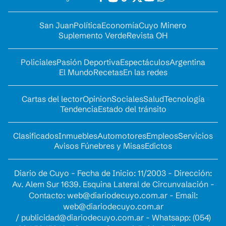
San Juan
Política
Economía
Cuyo Minero
Suplemento Verde
Revista OH
Policiales
Pasión Deportiva
Espectáculos
Argentina
El Mundo
Recetas
En las redes
Cartas del lector
Opinion
Sociales
Salud
Tecnología
Tendencia
Estado del tránsito
Clasificados
Inmuebles
Automotores
Empleos
Servicios
Avisos Fúnebres y Misas
Edictos
Diario de Cuyo - Fecha de Inicio: 11/2003 - Dirección:
Av. Alem Sur 1639. Esquina Lateral de Circunvalación -
Contacto:
web@diariodecuyo.com.ar
- Email:
web@diariodecuyo.com.ar
/
publicidad@diariodecuyo.com.ar
-
Whatsapp: (054)