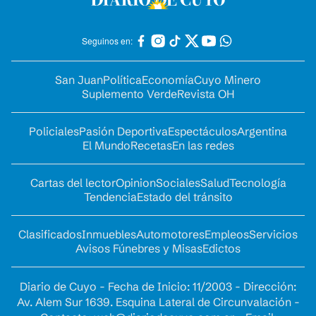
Seguinos en:
San Juan
Política
Economía
Cuyo Minero
Suplemento Verde
Revista OH
Policiales
Pasión Deportiva
Espectáculos
Argentina
El Mundo
Recetas
En las redes
Cartas del lector
Opinion
Sociales
Salud
Tecnología
Tendencia
Estado del tránsito
Clasificados
Inmuebles
Automotores
Empleos
Servicios
Avisos Fúnebres y Misas
Edictos
Diario de Cuyo - Fecha de Inicio: 11/2003 - Dirección:
Av. Alem Sur 1639. Esquina Lateral de Circunvalación -