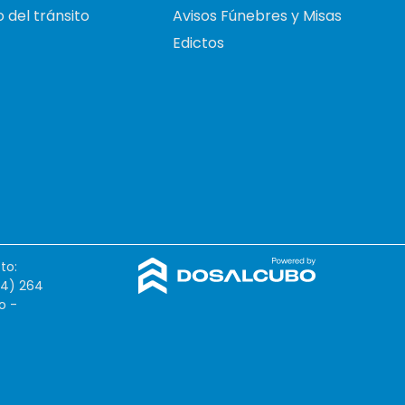
 del tránsito
Avisos Fúnebres y Misas
Edictos
to:
54) 264
o -