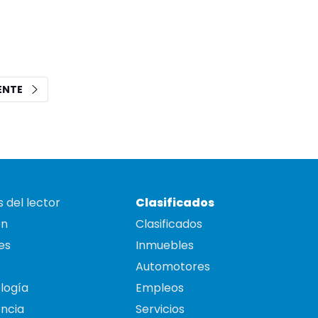
IENTE
 del lector
Clasificados
on
Clasificados
es
Inmuebles
Automotores
logía
Empleos
ncia
Servicios