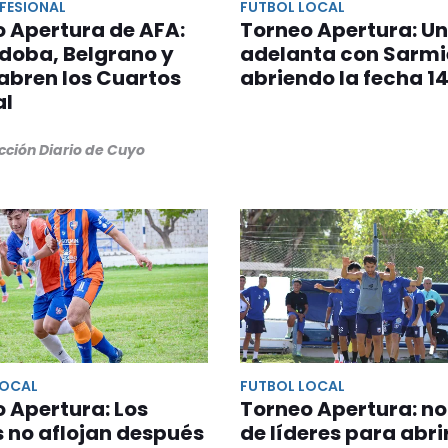
FESIONAL
FUTBOL LOCAL
 Apertura de AFA:
Torneo Apertura: Un
doba, Belgrano y
adelanta con Sarmi
abren los Cuartos
abriendo la fecha 1
al
cción Diario de Cuyo
LOCAL
FUTBOL LOCAL
 Apertura: Los
Torneo Apertura: n
s no aflojan después
de líderes para abrir