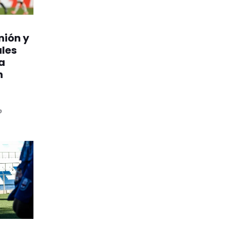
nión y
ales
a
n
o