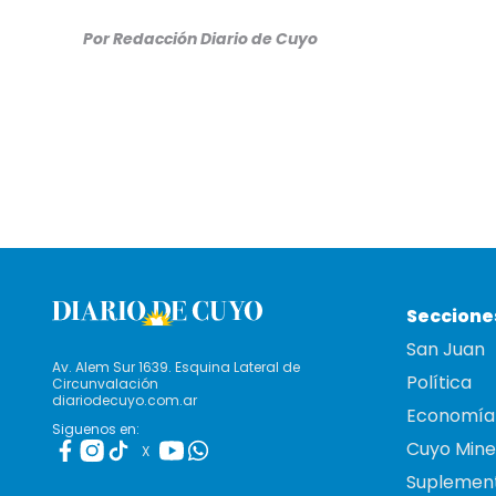
Por Redacción Diario de Cuyo
Seccione
San Juan
Av. Alem Sur 1639. Esquina Lateral de
Política
Circunvalación
diariodecuyo.com.ar
Economía
Siguenos en:
Cuyo Mine
X
Suplemen