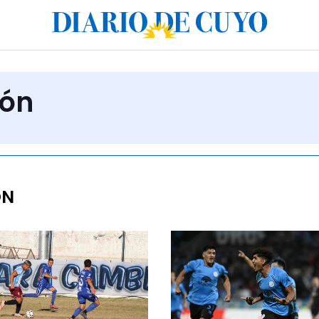
ión
ÓN