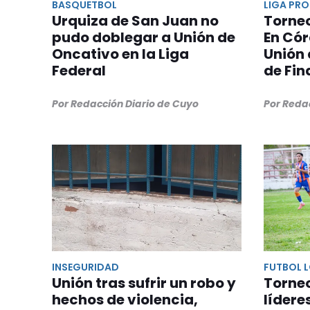
BASQUETBOL
LIGA PRO
Urquiza de San Juan no
Torneo
pudo doblegar a Unión de
En Cór
Oncativo en la Liga
Unión 
Federal
de Fin
Por Redacción Diario de Cuyo
Por Reda
INSEGURIDAD
FUTBOL 
Unión tras sufrir un robo y
Torneo
hechos de violencia,
lídere