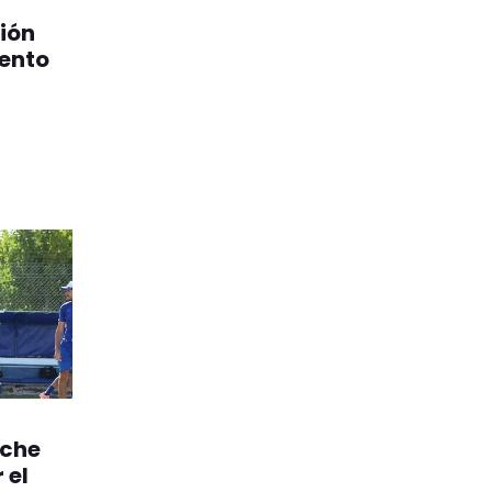
ión
ento
4
oche
 el