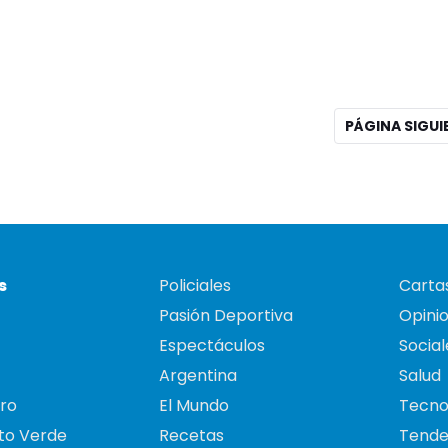
PÁGINA SIGU
s
Policiales
Cartas
Pasión Deportiva
Opini
Espectáculos
Social
Argentina
Salud
ro
El Mundo
Tecno
to Verde
Recetas
Tende