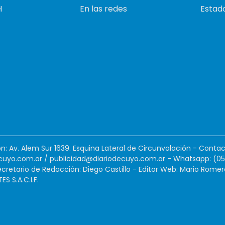
H
En las redes
Estado
ión: Av. Alem Sur 1639. Esquina Lateral de Circunvalación - Contac
cuyo.com.ar
/
publicidad@diariodecuyo.com.ar
-
Whatsapp: (0
cretario de Redacción: Diego Castillo - Editor Web: Mario Romer
 S.A.C.I.F.