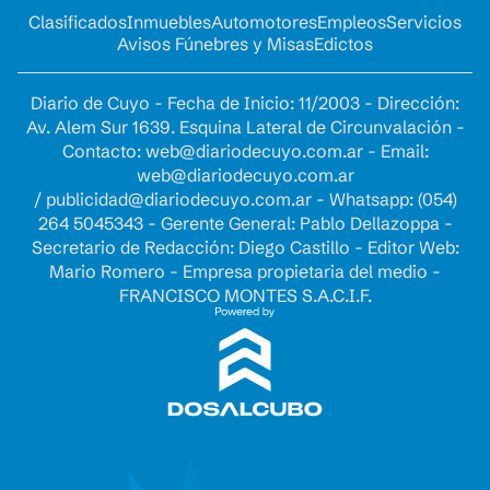
Clasificados
Inmuebles
Automotores
Empleos
Servicios
Avisos Fúnebres y Misas
Edictos
Diario de Cuyo - Fecha de Inicio: 11/2003 - Dirección:
Av. Alem Sur 1639. Esquina Lateral de Circunvalación -
Contacto:
web@diariodecuyo.com.ar
- Email:
web@diariodecuyo.com.ar
/
publicidad@diariodecuyo.com.ar
-
Whatsapp: (054)
264 5045343 - Gerente General: Pablo Dellazoppa -
Secretario de Redacción: Diego Castillo - Editor Web:
Mario Romero - Empresa propietaria del medio -
FRANCISCO MONTES S.A.C.I.F.