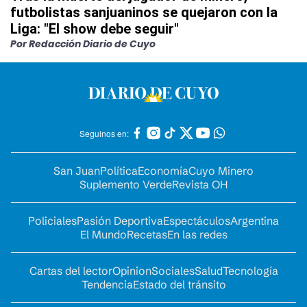
futbolistas sanjuaninos se quejaron con la
Liga: "El show debe seguir"
Por Redacción Diario de Cuyo
Seguinos en:
San Juan
Política
Economía
Cuyo Minero
Suplemento Verde
Revista OH
Policiales
Pasión Deportiva
Espectáculos
Argentina
El Mundo
Recetas
En las redes
Cartas del lector
Opinion
Sociales
Salud
Tecnología
Tendencia
Estado del tránsito